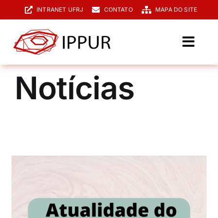
Ir
INTRANET UFRJ
CONTATO
MAPA DO SITE
para
o
conteúdo
Toggl
Navig
O IPPUR
Notícias
Graduação
Especialização
PPGPUR
Pesquisa e Extensão
Biblioteca