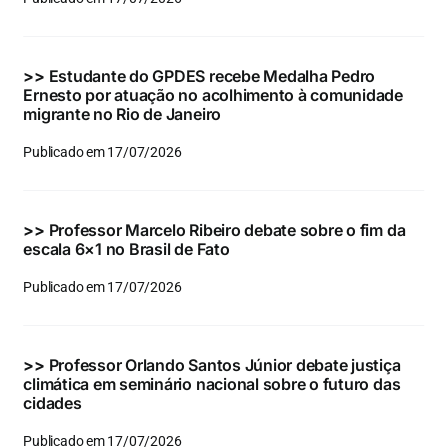
Eventos e Certificados
Comunicação
>>
Estudante do GPDES recebe Medalha Pedro
Ernesto por atuação no acolhimento à comunidade
Buscar
migrante no Rio de Janeiro
resultados
Publicado em 17/07/2026
para:
>>
Professor Marcelo Ribeiro debate sobre o fim da
escala 6×1 no Brasil de Fato
Publicado em 17/07/2026
>>
Professor Orlando Santos Júnior debate justiça
climática em seminário nacional sobre o futuro das
cidades
Publicado em 17/07/2026