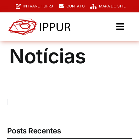
Ir
INTRANET UFRJ
CONTATO
MAPA DO SITE
para
o
conteúdo
Toggl
Navig
O IPPUR
Notícias
Graduação
Especialização
PPGPUR
Pesquisa e Extensão
Biblioteca
Posts Recentes