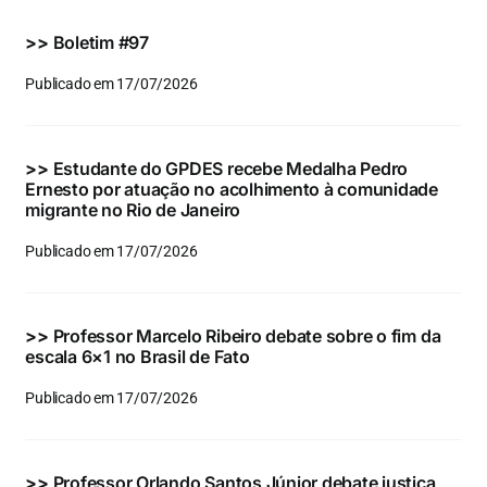
Eventos e Certificados
>>
Boletim #97
Comunicação
Publicado em 17/07/2026
Buscar
resultados
>>
Estudante do GPDES recebe Medalha Pedro
para:
Ernesto por atuação no acolhimento à comunidade
migrante no Rio de Janeiro
Publicado em 17/07/2026
>>
Professor Marcelo Ribeiro debate sobre o fim da
escala 6×1 no Brasil de Fato
Publicado em 17/07/2026
>>
Professor Orlando Santos Júnior debate justiça