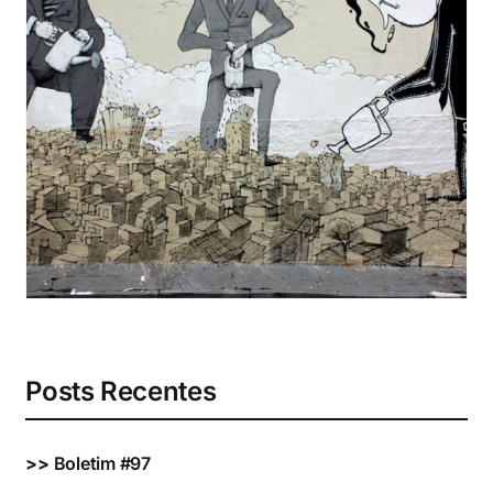
Eventos e Certificados
Comunicação
Buscar
resultados
para:
Posts Recentes
>>
Boletim #97