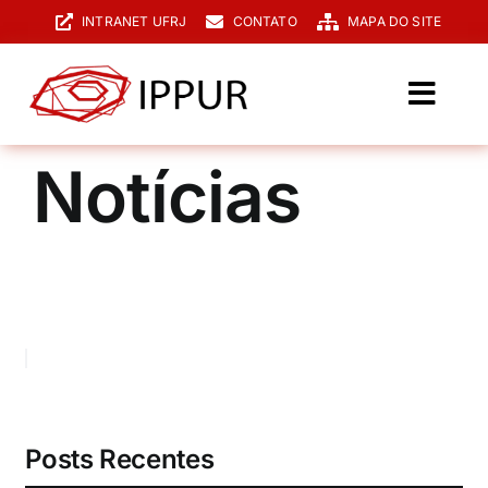
Ir
INTRANET UFRJ
CONTATO
MAPA DO SITE
para
o
conteúdo
Toggl
Navig
O IPPUR
Notícias
Graduação
Especialização
PPGPUR
Pesquisa e Extensão
Biblioteca
Posts Recentes