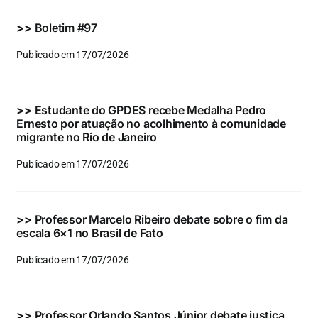
Eventos e Certificados
>>
Boletim #97
Comunicação
Publicado em 17/07/2026
Buscar
resultados
>>
Estudante do GPDES recebe Medalha Pedro
para:
Ernesto por atuação no acolhimento à comunidade
migrante no Rio de Janeiro
Publicado em 17/07/2026
>>
Professor Marcelo Ribeiro debate sobre o fim da
escala 6×1 no Brasil de Fato
Publicado em 17/07/2026
>>
Professor Orlando Santos Júnior debate justiça