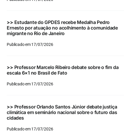
Eventos e Certificados
Comunicação
>>
Estudante do GPDES recebe Medalha Pedro
Ernesto por atuação no acolhimento à comunidade
Buscar
migrante no Rio de Janeiro
resultados
Publicado em 17/07/2026
para:
>>
Professor Marcelo Ribeiro debate sobre o fim da
escala 6×1 no Brasil de Fato
Publicado em 17/07/2026
>>
Professor Orlando Santos Júnior debate justiça
climática em seminário nacional sobre o futuro das
cidades
Publicado em 17/07/2026