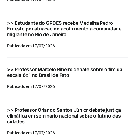
Eventos e Certificados
Comunicação
>>
Estudante do GPDES recebe Medalha Pedro
Ernesto por atuação no acolhimento à comunidade
Buscar
migrante no Rio de Janeiro
resultados
Publicado em 17/07/2026
para:
>>
Professor Marcelo Ribeiro debate sobre o fim da
escala 6×1 no Brasil de Fato
Publicado em 17/07/2026
>>
Professor Orlando Santos Júnior debate justiça
climática em seminário nacional sobre o futuro das
cidades
Publicado em 17/07/2026