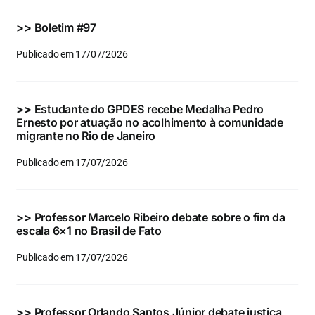
Eventos e Certificados
>>
Boletim #97
Comunicação
Publicado em 17/07/2026
Buscar
resultados
>>
Estudante do GPDES recebe Medalha Pedro
para:
Ernesto por atuação no acolhimento à comunidade
migrante no Rio de Janeiro
Publicado em 17/07/2026
>>
Professor Marcelo Ribeiro debate sobre o fim da
escala 6×1 no Brasil de Fato
Publicado em 17/07/2026
>>
Professor Orlando Santos Júnior debate justiça