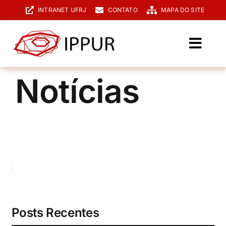
Ir
INTRANET UFRJ
CONTATO
MAPA DO SITE
para
o
conteúdo
Toggl
Navig
O IPPUR
Notícias
Graduação
Especialização
PPGPUR
Pesquisa e Extensão
Biblioteca
Posts Recentes