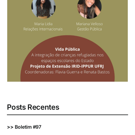
Eventos e Certificados
Comunicação
Buscar
resultados
para:
Posts Recentes
>>
Boletim #97