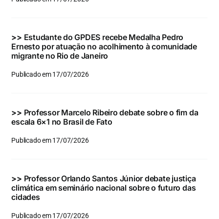
Eventos e Certificados
Comunicação
>>
Estudante do GPDES recebe Medalha Pedro
Ernesto por atuação no acolhimento à comunidade
Buscar
migrante no Rio de Janeiro
resultados
Publicado em 17/07/2026
para:
>>
Professor Marcelo Ribeiro debate sobre o fim da
escala 6×1 no Brasil de Fato
Publicado em 17/07/2026
>>
Professor Orlando Santos Júnior debate justiça
climática em seminário nacional sobre o futuro das
cidades
Publicado em 17/07/2026