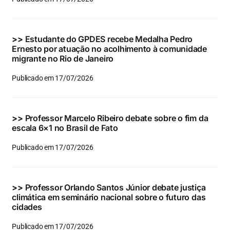
Eventos e Certificados
Comunicação
>>
Estudante do GPDES recebe Medalha Pedro
Ernesto por atuação no acolhimento à comunidade
Buscar
migrante no Rio de Janeiro
resultados
Publicado em 17/07/2026
para:
>>
Professor Marcelo Ribeiro debate sobre o fim da
escala 6×1 no Brasil de Fato
Publicado em 17/07/2026
>>
Professor Orlando Santos Júnior debate justiça
climática em seminário nacional sobre o futuro das
cidades
Publicado em 17/07/2026