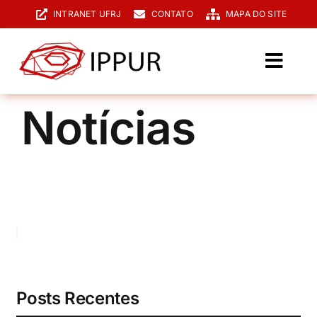
Ir
INTRANET UFRJ
CONTATO
MAPA DO SITE
para
o
conteúdo
Toggl
Navig
O IPPUR
Notícias
Graduação
Especialização
PPGPUR
Pesquisa e Extensão
Biblioteca
Posts Recentes