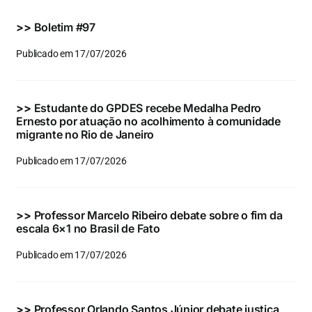
Eventos e Certificados
>>
Boletim #97
Comunicação
Publicado em 17/07/2026
Buscar
resultados
>>
Estudante do GPDES recebe Medalha Pedro
para:
Ernesto por atuação no acolhimento à comunidade
migrante no Rio de Janeiro
Publicado em 17/07/2026
>>
Professor Marcelo Ribeiro debate sobre o fim da
escala 6×1 no Brasil de Fato
Publicado em 17/07/2026
>>
Professor Orlando Santos Júnior debate justiça