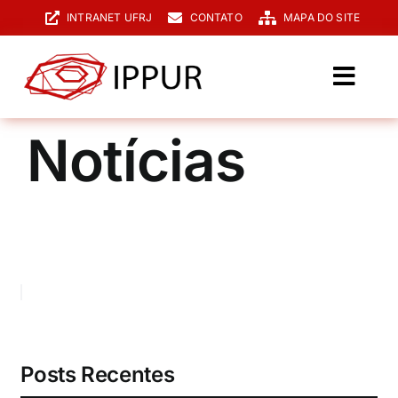
Ir
INTRANET UFRJ
CONTATO
MAPA DO SITE
para
o
conteúdo
Toggl
Navig
O IPPUR
Notícias
Graduação
Especialização
PPGPUR
Pesquisa e Extensão
Biblioteca
Posts Recentes