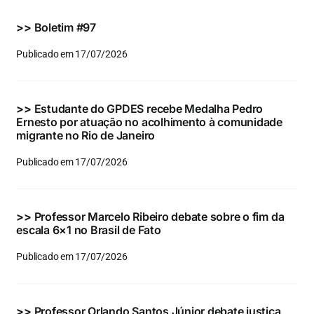
Eventos e Certificados
>>
Boletim #97
Comunicação
Publicado em 17/07/2026
Buscar
resultados
>>
Estudante do GPDES recebe Medalha Pedro
para:
Ernesto por atuação no acolhimento à comunidade
migrante no Rio de Janeiro
Publicado em 17/07/2026
>>
Professor Marcelo Ribeiro debate sobre o fim da
escala 6×1 no Brasil de Fato
Publicado em 17/07/2026
>>
Professor Orlando Santos Júnior debate justiça