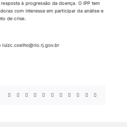
 resposta à progressão da doença. O IPP tem
oras com interesse em participar da análise e
to de crise.
ço
luizc.coelho@rio.rj.gov.br