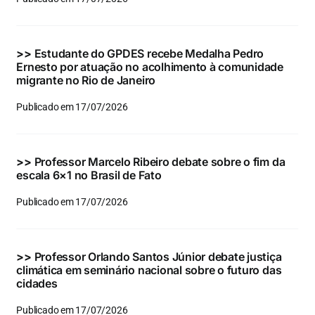
Eventos e Certificados
Comunicação
>>
Estudante do GPDES recebe Medalha Pedro
Ernesto por atuação no acolhimento à comunidade
Buscar
migrante no Rio de Janeiro
resultados
Publicado em 17/07/2026
para:
>>
Professor Marcelo Ribeiro debate sobre o fim da
escala 6×1 no Brasil de Fato
Publicado em 17/07/2026
>>
Professor Orlando Santos Júnior debate justiça
climática em seminário nacional sobre o futuro das
cidades
Publicado em 17/07/2026