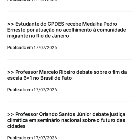
Eventos e Certificados
Comunicação
>>
Estudante do GPDES recebe Medalha Pedro
Ernesto por atuação no acolhimento à comunidade
Buscar
migrante no Rio de Janeiro
resultados
Publicado em 17/07/2026
para:
>>
Professor Marcelo Ribeiro debate sobre o fim da
escala 6×1 no Brasil de Fato
Publicado em 17/07/2026
>>
Professor Orlando Santos Júnior debate justiça
climática em seminário nacional sobre o futuro das
cidades
Publicado em 17/07/2026