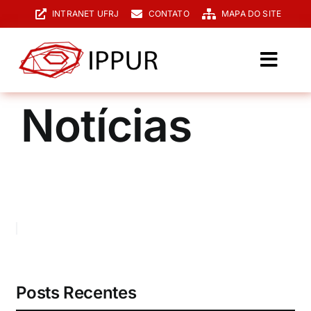
Ir
INTRANET UFRJ
CONTATO
MAPA DO SITE
para
o
conteúdo
Toggl
Navig
O IPPUR
Notícias
Graduação
Especialização
PPGPUR
Pesquisa e Extensão
Biblioteca
Posts Recentes