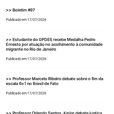
Eventos e Certificados
>>
Boletim #97
Comunicação
Publicado em 17/07/2026
Buscar
resultados
>>
Estudante do GPDES recebe Medalha Pedro
para:
Ernesto por atuação no acolhimento à comunidade
migrante no Rio de Janeiro
Publicado em 17/07/2026
>>
Professor Marcelo Ribeiro debate sobre o fim da
escala 6×1 no Brasil de Fato
Publicado em 17/07/2026
>>
Professor Orlando Santos Júnior debate justiça