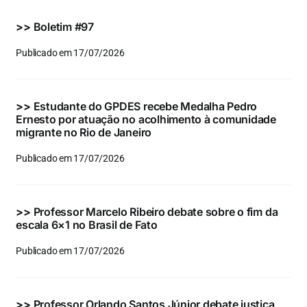
Eventos e Certificados
>>
Boletim #97
Comunicação
Publicado em 17/07/2026
Buscar
resultados
>>
Estudante do GPDES recebe Medalha Pedro
para:
Ernesto por atuação no acolhimento à comunidade
migrante no Rio de Janeiro
Publicado em 17/07/2026
>>
Professor Marcelo Ribeiro debate sobre o fim da
escala 6×1 no Brasil de Fato
Publicado em 17/07/2026
>>
Professor Orlando Santos Júnior debate justiça