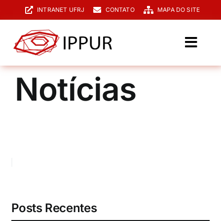
Ir
INTRANET UFRJ
CONTATO
MAPA DO SITE
para
o
conteúdo
Toggl
Navig
O IPPUR
Notícias
Graduação
Especialização
PPGPUR
Pesquisa e Extensão
Biblioteca
Posts Recentes