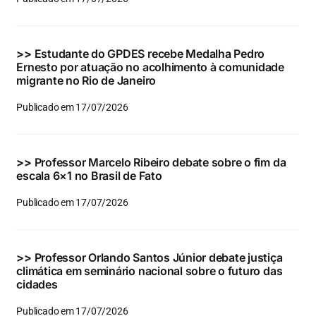
Eventos e Certificados
Comunicação
>>
Estudante do GPDES recebe Medalha Pedro
Ernesto por atuação no acolhimento à comunidade
Buscar
migrante no Rio de Janeiro
resultados
Publicado em 17/07/2026
para:
>>
Professor Marcelo Ribeiro debate sobre o fim da
escala 6×1 no Brasil de Fato
Publicado em 17/07/2026
>>
Professor Orlando Santos Júnior debate justiça
climática em seminário nacional sobre o futuro das
cidades
Publicado em 17/07/2026