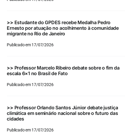
Eventos e Certificados
Comunicação
>>
Estudante do GPDES recebe Medalha Pedro
Ernesto por atuação no acolhimento à comunidade
Buscar
migrante no Rio de Janeiro
resultados
Publicado em 17/07/2026
para:
>>
Professor Marcelo Ribeiro debate sobre o fim da
escala 6×1 no Brasil de Fato
Publicado em 17/07/2026
>>
Professor Orlando Santos Júnior debate justiça
climática em seminário nacional sobre o futuro das
cidades
Publicado em 17/07/2026