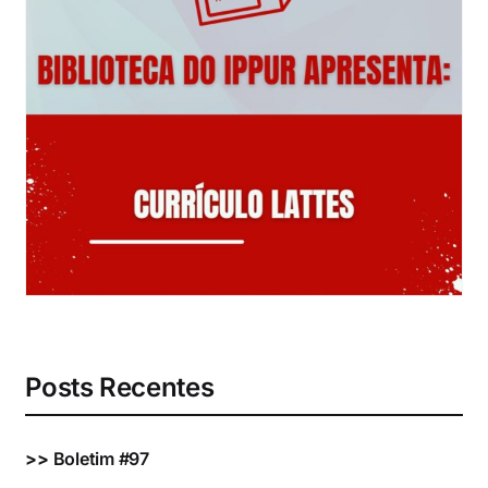
Eventos e Certificados
Comunicação
Buscar
resultados
para:
Posts Recentes
>>
Boletim #97