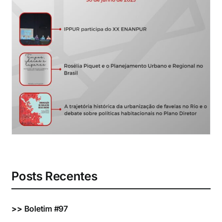
Eventos e Certificados
Comunicação
Buscar
resultados
para:
Posts Recentes
>>
Boletim #97