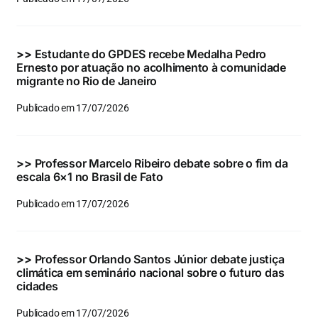
Eventos e Certificados
Comunicação
>>
Estudante do GPDES recebe Medalha Pedro
Ernesto por atuação no acolhimento à comunidade
Buscar
migrante no Rio de Janeiro
resultados
Publicado em 17/07/2026
para:
>>
Professor Marcelo Ribeiro debate sobre o fim da
escala 6×1 no Brasil de Fato
Publicado em 17/07/2026
>>
Professor Orlando Santos Júnior debate justiça
climática em seminário nacional sobre o futuro das
cidades
Publicado em 17/07/2026