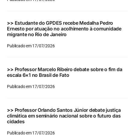
Eventos e Certificados
Comunicação
>>
Estudante do GPDES recebe Medalha Pedro
Ernesto por atuação no acolhimento à comunidade
Buscar
migrante no Rio de Janeiro
resultados
Publicado em 17/07/2026
para:
>>
Professor Marcelo Ribeiro debate sobre o fim da
escala 6×1 no Brasil de Fato
Publicado em 17/07/2026
>>
Professor Orlando Santos Júnior debate justiça
climática em seminário nacional sobre o futuro das
cidades
Publicado em 17/07/2026