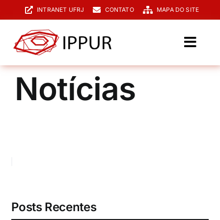
Ir
INTRANET UFRJ
CONTATO
MAPA DO SITE
para
o
conteúdo
Toggl
Navig
O IPPUR
Notícias
Graduação
Especialização
PPGPUR
Pesquisa e Extensão
Biblioteca
Posts Recentes