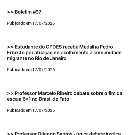
Eventos e Certificados
>>
Boletim #97
Comunicação
Publicado em 17/07/2026
Buscar
resultados
>>
Estudante do GPDES recebe Medalha Pedro
para:
Ernesto por atuação no acolhimento à comunidade
migrante no Rio de Janeiro
Publicado em 17/07/2026
>>
Professor Marcelo Ribeiro debate sobre o fim da
escala 6×1 no Brasil de Fato
Publicado em 17/07/2026
>>
Professor Orlando Santos Júnior debate justiça