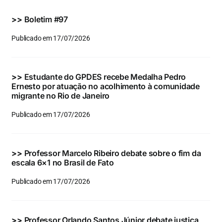
Eventos e Certificados
>>
Boletim #97
Comunicação
Publicado em 17/07/2026
Buscar
resultados
>>
Estudante do GPDES recebe Medalha Pedro
para:
Ernesto por atuação no acolhimento à comunidade
migrante no Rio de Janeiro
Publicado em 17/07/2026
>>
Professor Marcelo Ribeiro debate sobre o fim da
escala 6×1 no Brasil de Fato
Publicado em 17/07/2026
>>
Professor Orlando Santos Júnior debate justiça