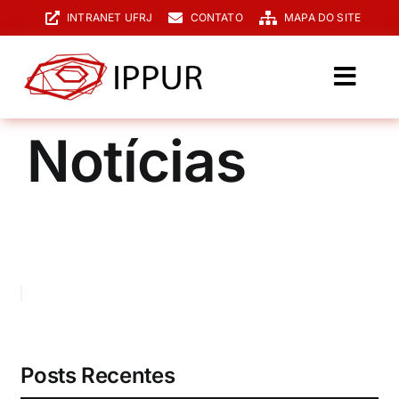
Ir
INTRANET UFRJ
CONTATO
MAPA DO SITE
para
o
conteúdo
Toggl
Navig
O IPPUR
Notícias
Graduação
Especialização
PPGPUR
Pesquisa e Extensão
Biblioteca
Posts Recentes