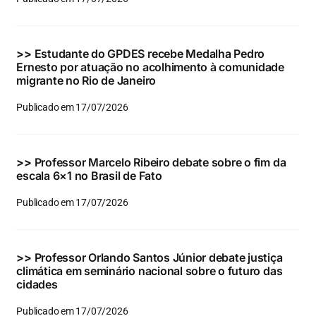
Eventos e Certificados
Comunicação
>>
Estudante do GPDES recebe Medalha Pedro
Ernesto por atuação no acolhimento à comunidade
Buscar
migrante no Rio de Janeiro
resultados
Publicado em 17/07/2026
para:
>>
Professor Marcelo Ribeiro debate sobre o fim da
escala 6×1 no Brasil de Fato
Publicado em 17/07/2026
>>
Professor Orlando Santos Júnior debate justiça
climática em seminário nacional sobre o futuro das
cidades
Publicado em 17/07/2026