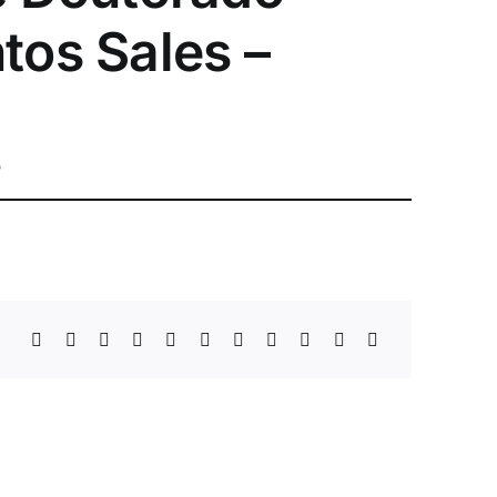
tos Sales –
o