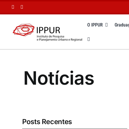
Ir
para
o
O IPPUR
Gradua
conteúdo
Notícias
Posts Recentes