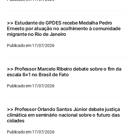
Eventos e Certificados
Comunicação
>>
Estudante do GPDES recebe Medalha Pedro
Ernesto por atuação no acolhimento à comunidade
Buscar
migrante no Rio de Janeiro
resultados
Publicado em 17/07/2026
para:
>>
Professor Marcelo Ribeiro debate sobre o fim da
escala 6×1 no Brasil de Fato
Publicado em 17/07/2026
>>
Professor Orlando Santos Júnior debate justiça
climática em seminário nacional sobre o futuro das
cidades
Publicado em 17/07/2026