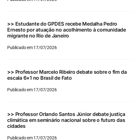
Eventos e Certificados
Comunicação
>>
Estudante do GPDES recebe Medalha Pedro
Ernesto por atuação no acolhimento à comunidade
Buscar
migrante no Rio de Janeiro
resultados
Publicado em 17/07/2026
para:
>>
Professor Marcelo Ribeiro debate sobre o fim da
escala 6×1 no Brasil de Fato
Publicado em 17/07/2026
>>
Professor Orlando Santos Júnior debate justiça
climática em seminário nacional sobre o futuro das
cidades
Publicado em 17/07/2026