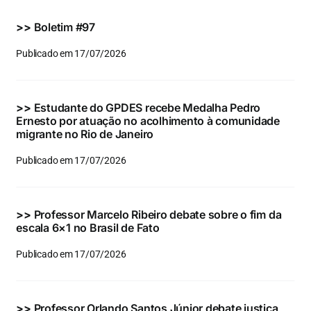
Eventos e Certificados
>>
Boletim #97
Comunicação
Publicado em 17/07/2026
Buscar
resultados
>>
Estudante do GPDES recebe Medalha Pedro
para:
Ernesto por atuação no acolhimento à comunidade
migrante no Rio de Janeiro
Publicado em 17/07/2026
>>
Professor Marcelo Ribeiro debate sobre o fim da
escala 6×1 no Brasil de Fato
Publicado em 17/07/2026
>>
Professor Orlando Santos Júnior debate justiça