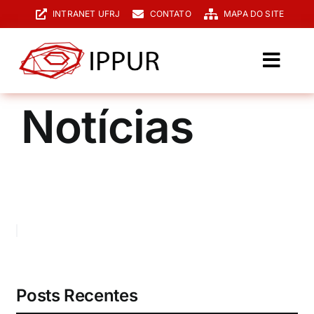
Ir
INTRANET UFRJ
CONTATO
MAPA DO SITE
para
o
conteúdo
Toggl
Navig
O IPPUR
Notícias
Graduação
Especialização
PPGPUR
Pesquisa e Extensão
Biblioteca
Posts Recentes