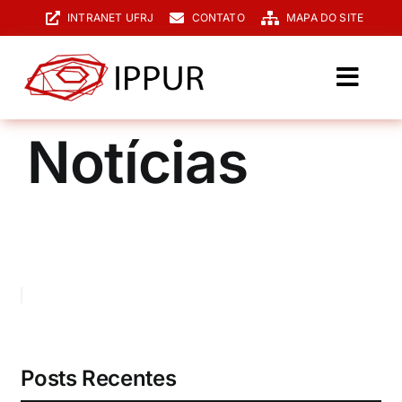
Ir
INTRANET UFRJ
CONTATO
MAPA DO SITE
para
o
conteúdo
Toggl
Navig
O IPPUR
Notícias
Graduação
Especialização
PPGPUR
Pesquisa e Extensão
Biblioteca
Posts Recentes