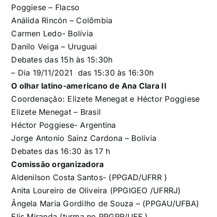
Poggiese
– Flacso
Análida Rincón – Colômbia
Carmen Ledo- Bolívia
Danilo Veiga – Uruguai
Debates das 15h às 15:30h
– Dia 19/11/2021 das 15:30 às 16:30h
O olhar latino-americano de Ana Clara II
Coordenação:
Elizete Menegat e Héctor Poggiese
Elizete Menegat – Brasil
Héctor Poggiese- Argentina
Jorge Antonio Sainz Cardona
–
Bolívia
Debates das 16:30 às 17 h
Comissão organizadora
Aldenilson Costa Santos- (PPGAD/UFRR )
Anita
Loureiro de Oliveira
(PPGIGEO /UFRRJ)
Ângela Maria Gordilho de Souza – (PPGAU/UFBA)
Elis Miranda (turma no PPGPR/UFF )