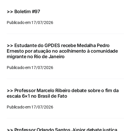
Eventos e Certificados
>>
Boletim #97
Comunicação
Publicado em 17/07/2026
Buscar
resultados
>>
Estudante do GPDES recebe Medalha Pedro
para:
Ernesto por atuação no acolhimento à comunidade
migrante no Rio de Janeiro
Publicado em 17/07/2026
>>
Professor Marcelo Ribeiro debate sobre o fim da
escala 6×1 no Brasil de Fato
Publicado em 17/07/2026
>>
Professor Orlando Santos Júnior debate justiça