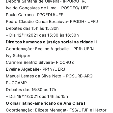
Débora Santana de Oliveira- IPPUR/UFRJ
Ivaldo
Gonçalves de Lima – POSGEO/ UFF
Paulo Carrano- PPGEDU/UFF
Pedro Claudio Cunca Bocaiuva- PPGDH- UFRJ
Debates das 15h às 15:30h
– Dia 12/11/2021 das
15:30 às 16:30h
Direitos humanos e justiça social na cidade II
Coordenação
:
Eveline Algebaile –
PPfh UERJ
Ivy
Schipper
Carmem Beatriz Silveira- FIOCRUZ
Eveline Algebaile-
PPfh /UERJ
Manuel Lemes da Silva Neto –
POSURB-ARQ
PUCCAMP
Debates das 16:30 às 17h
– Dia 19/11/2021 das 14h às 15h
O olhar latino-americano de Ana Clara I
Coordenação:
Elizete
Menegat-
FSS/UFJF e
Héctor