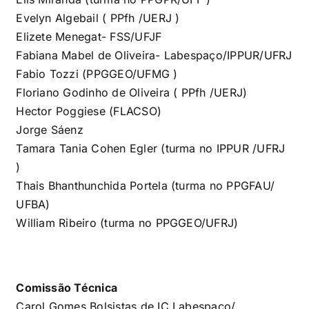
Evelyn Algebail (
PPfh /UERJ )
Elizete Menegat-
FSS/UFJF
Fabiana Mabel de Oliveira- Labespaço/IPPUR/UFRJ
Fabio Tozzi (PPGGEO/UFMG )
Floriano Godinho de Oliveira (
PPfh /UERJ)
Hector Poggiese (FLACSO)
Jorge Sáenz
Tamara Tania Cohen Egler (turma no IPPUR /UFRJ
)
Thais Bhanthunchida Portela (turma no PPGFAU/
UFBA)
William Ribeiro (turma no PPGGEO/UFRJ)
Comissão Técnica
Carol Gomes Bolsistas de IC Labespaço/