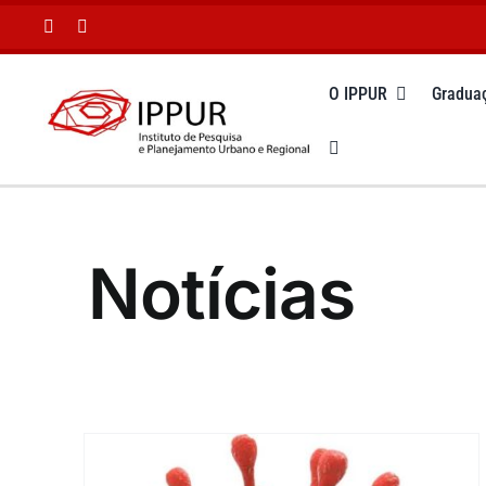
Ir
para
o
O IPPUR
Gradua
conteúdo
Notícias