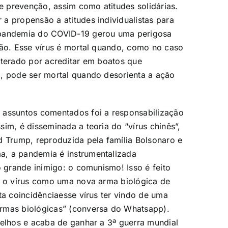
de prevenção, assim como atitudes solidárias.
a propensão a atitudes individualistas para
 pandemia do COVID-19 gerou uma perigosa
ção. Esse vírus é mortal quando, como no caso
lterado por acreditar em boatos que
l, pode ser mortal quando desorienta a ação
 assuntos comentados foi a responsabilização
im, é disseminada a teoria do “vírus chinês”,
d Trump, reproduzida pela família Bolsonaro e
a, a pandemia é instrumentalizada
o grande inimigo: o comunismo! Isso é feito
am o vírus como uma nova arma biológica de
ta coincidênciaesse vírus ter vindo de uma
armas biológicas” (conversa do Whatsapp).
oelhos e acaba de ganhar a 3ª guerra mundial