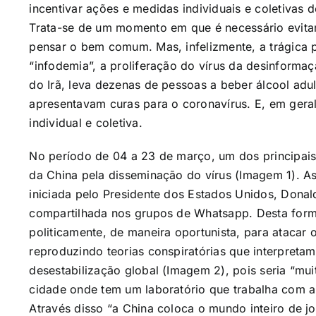
incentivar ações e medidas individuais e coletivas 
Trata-se de um momento em que é necessário evitar 
pensar o bem comum. Mas, infelizmente, a trágica
“infodemia”, a proliferação do vírus da desinforma
do Irã, leva dezenas de pessoas a beber álcool adu
apresentavam curas para o coronavírus. E, em gera
individual e coletiva.
No período de 04 a 23 de março, um dos principais
da China pela disseminação do vírus (Imagem 1). Ass
iniciada pelo Presidente dos Estados Unidos, Donal
compartilhada nos grupos de Whatsapp. Desta form
politicamente, de maneira oportunista, para atacar 
reproduzindo teorias conspiratórias que interpret
desestabilização global (Imagem 2), pois seria “mui
cidade onde tem um laboratório que trabalha com 
Através disso “a China coloca o mundo inteiro de j