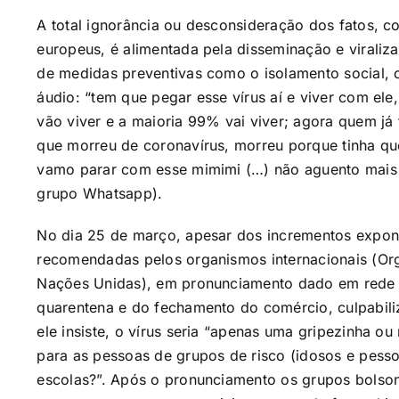
A total ignorância ou desconsideração dos fatos, c
europeus, é alimentada pela disseminação e virali
de medidas preventivas como o isolamento social, 
áudio: “tem que pegar esse vírus aí e viver com el
vão viver e a maioria 99% vai viver; agora quem já 
que morreu de coronavírus, morreu porque tinha q
vamo parar com esse mimimi (…) não aguento mais 
grupo Whatsapp).
No dia 25 de março, apesar dos incrementos expon
recomendadas pelos organismos internacionais (Or
Nações Unidas), em pronunciamento dado em rede n
quarentena e do fechamento do comércio, culpabili
ele insiste, o vírus seria “apenas uma gripezinha ou
para as pessoas de grupos de risco (idosos e pesso
escolas?”. Após o pronunciamento os grupos bolso