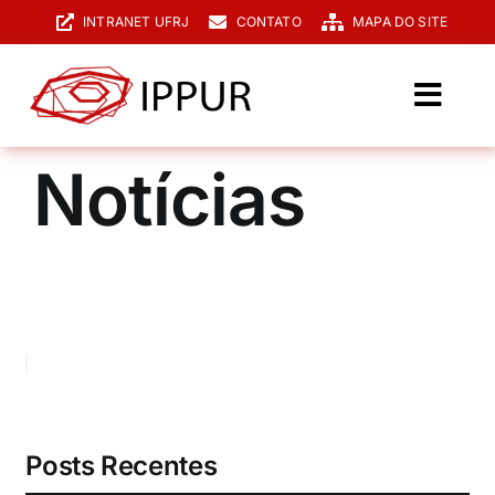
Ir
INTRANET UFRJ
CONTATO
MAPA DO SITE
para
o
conteúdo
Toggl
Navig
O IPPUR
Notícias
Graduação
Especialização
PPGPUR
Pesquisa e Extensão
Biblioteca
Posts Recentes