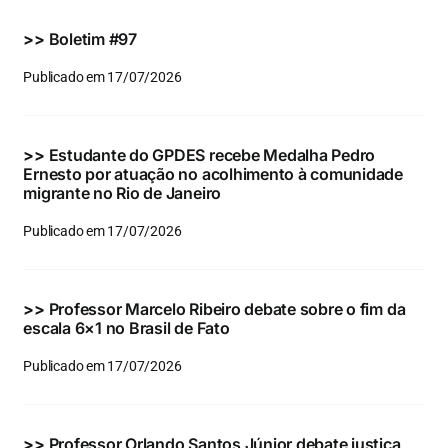
Eventos e Certificados
>>
Boletim #97
Comunicação
Publicado em 17/07/2026
Buscar
resultados
>>
Estudante do GPDES recebe Medalha Pedro
para:
Ernesto por atuação no acolhimento à comunidade
migrante no Rio de Janeiro
Publicado em 17/07/2026
>>
Professor Marcelo Ribeiro debate sobre o fim da
escala 6×1 no Brasil de Fato
Publicado em 17/07/2026
>>
Professor Orlando Santos Júnior debate justiça