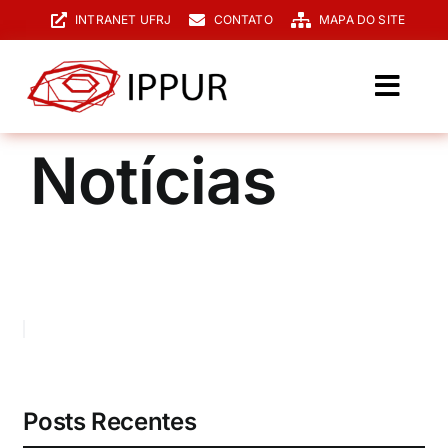
Ir
INTRANET UFRJ
CONTATO
MAPA DO SITE
para
o
conteúdo
Toggl
Navig
O IPPUR
Notícias
Graduação
Especialização
PPGPUR
Pesquisa e Extensão
Biblioteca
Posts Recentes