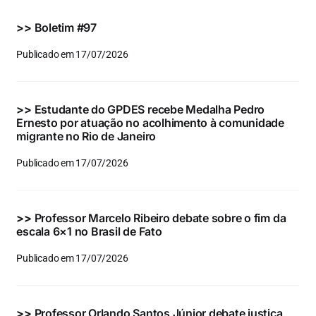
Eventos e Certificados
>>
Boletim #97
Comunicação
Publicado em 17/07/2026
Buscar
resultados
>>
Estudante do GPDES recebe Medalha Pedro
para:
Ernesto por atuação no acolhimento à comunidade
migrante no Rio de Janeiro
Publicado em 17/07/2026
>>
Professor Marcelo Ribeiro debate sobre o fim da
escala 6×1 no Brasil de Fato
Publicado em 17/07/2026
>>
Professor Orlando Santos Júnior debate justiça