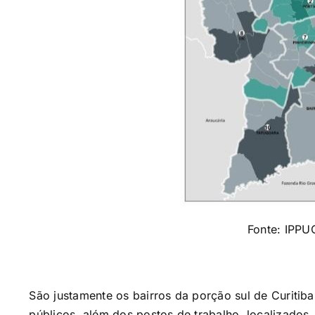
Fonte: IPPU
São justamente os bairros da porção sul de Curitib
públicos, além dos postos de trabalho, localizados,