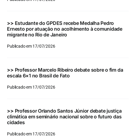
Eventos e Certificados
Comunicação
>>
Estudante do GPDES recebe Medalha Pedro
Ernesto por atuação no acolhimento à comunidade
Buscar
migrante no Rio de Janeiro
resultados
Publicado em 17/07/2026
para:
>>
Professor Marcelo Ribeiro debate sobre o fim da
escala 6×1 no Brasil de Fato
Publicado em 17/07/2026
>>
Professor Orlando Santos Júnior debate justiça
climática em seminário nacional sobre o futuro das
cidades
Publicado em 17/07/2026