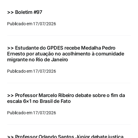
Eventos e Certificados
>>
Boletim #97
Comunicação
Publicado em 17/07/2026
Buscar
resultados
>>
Estudante do GPDES recebe Medalha Pedro
para:
Ernesto por atuação no acolhimento à comunidade
migrante no Rio de Janeiro
Publicado em 17/07/2026
>>
Professor Marcelo Ribeiro debate sobre o fim da
escala 6×1 no Brasil de Fato
Publicado em 17/07/2026
>>
Professor Orlando Santos Júnior debate justiça