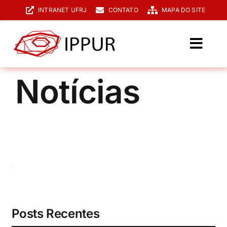
Ir
INTRANET UFRJ
CONTATO
MAPA DO SITE
para
o
conteúdo
Toggl
Navig
O IPPUR
Notícias
Graduação
Especialização
PPGPUR
Pesquisa e Extensão
Biblioteca
Posts Recentes