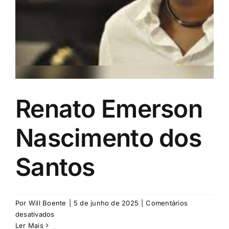
Renato Emerson
Nascimento dos
Santos
Por
Will Boente
|
5 de junho de 2025
|
Comentários
em
desativados
Renato
Ler Mais