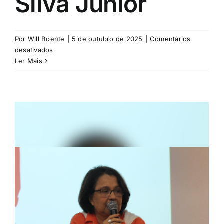
Silva Júnior
Por
Will Boente
|
5 de outubro de 2025
|
Comentários
em
desativados
Luis
Ler Mais
Regis
Coli
Silva
Júnior