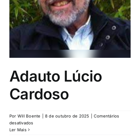
Eventos e Certificados
Comunicação
Buscar
resultados
para:
Adauto Lúcio
Cardoso
Por
Will Boente
|
8 de outubro de 2025
|
Comentários
em
desativados
Adauto
Ler Mais
Lúcio