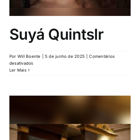
Suyá Quintslr
Por
Will Boente
|
5 de junho de 2025
|
Comentários
em
desativados
Suyá
Ler Mais
Quintslr