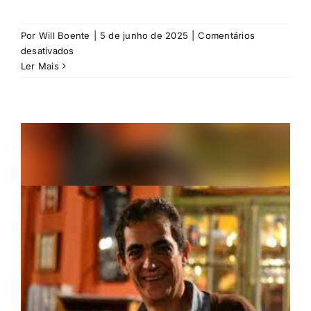
Por
Will Boente
|
5 de junho de 2025
|
Comentários
em
desativados
Pedro
Ler Mais
de
Novais
Lima
Júnior