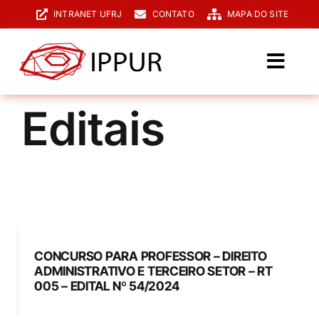
Ir
INTRANET UFRJ
CONTATO
MAPA DO SITE
para
o
conteúdo
Toggl
Navig
O IPPUR
Editais
Graduação
Especialização
PPGPUR
Pesquisa e Extensão
CONCURSO PARA PROFESSOR – DIREITO
ADMINISTRATIVO E TERCEIRO SETOR – RT
005 – EDITAL Nº 54/2024
Biblioteca