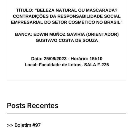
Eventos e Certificados
Comunicação
Buscar
resultados
para:
Posts Recentes
>>
Boletim #97